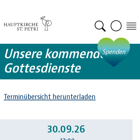
Zum Hauptinhalt springen
Suche öffn
Unsere kommenden
- öff
Spenden
Gottesdienste
Terminübersicht herunterladen
30.09.26