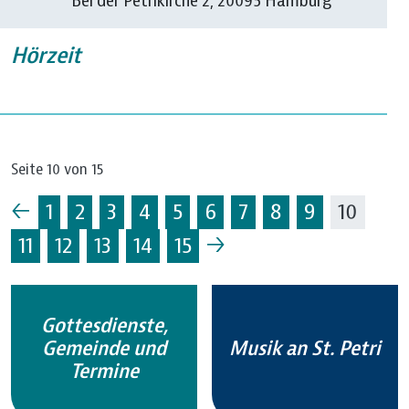
Bei der Petrikirche 2, 20095 Hamburg
Hörzeit
Seite 10 von 15
←
1
2
3
4
5
6
7
8
9
10
→
11
12
13
14
15
Gottesdienste,
Gemeinde und
Musik an St. Petri
Termine