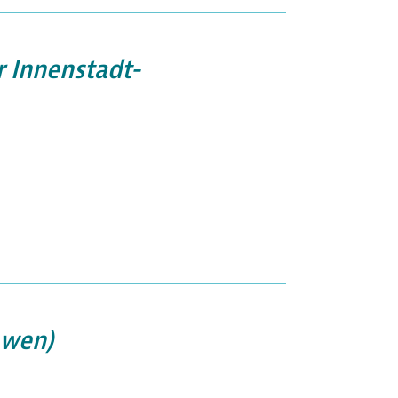
 Innenstadt-
öwen)