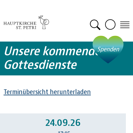
Zum Hauptinhalt springen
Suche öffn
Unsere kommenden
- öff
Spenden
Gottesdienste
Terminübersicht herunterladen
24.09.26