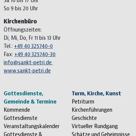
Sa 10 bis 17 Uhr
So 9 bis 20 Uhr
Kirchenbüro
Öffnungszeiten:
Di, Mi, Do, Fr 11 bis 13 Uhr
Tel.:
+49 40 325740-0
Fax:
+49 40 325740-30
info@sankt-petri.de
www.sankt-petri.de
Sitemap überspringen
Gottesdienste,
Turm, Kirche, Kunst
Gemeinde & Termine
Petriturm
Kommende
Kirchenführungen
Gottesdienste
Geschichte
Veranstaltungskalender
Virtueller Rundgang
Gottesdienste &
Schätze und Geheimnisse