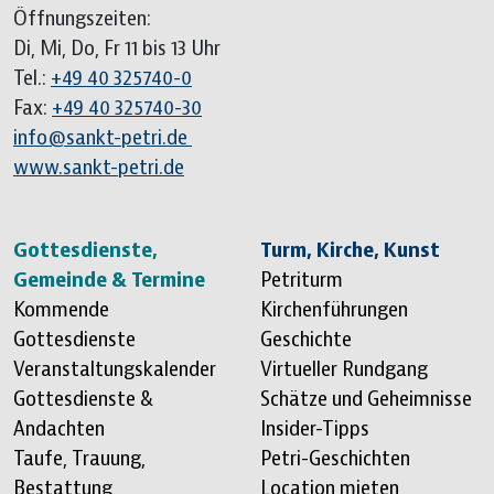
Öffnungszeiten:
Di, Mi, Do, Fr 11 bis 13 Uhr
Tel.:
+49 40 325740-0
Fax:
+49 40 325740-30
info@sankt-petri.de
www.sankt-petri.de
Sitemap überspringen
Gottesdienste,
Turm, Kirche, Kunst
Gemeinde & Termine
Petriturm
Kommende
Kirchenführungen
Gottesdienste
Geschichte
Veranstaltungskalender
Virtueller Rundgang
Gottesdienste &
Schätze und Geheimnisse
Andachten
Insider-Tipps
Taufe, Trauung,
Petri-Geschichten
Bestattung
Location mieten