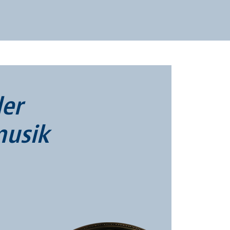
er Chorleiter verschiedenster
itung.
egen: „Singen im Alter?
ne Sängerinnen und Sänger ab
der) mit anderen gemeinsam
er
 deshalb zunächst herzlich
musik
onzert im Rahmen der Reihe
hein“ am Samstag, 13. Dezember
e von Antonio Vivaldi und
u proben. Die Proben finden
ienstags von 19 bis 21 Uhr im Saal
t, die Generalprobe ist am