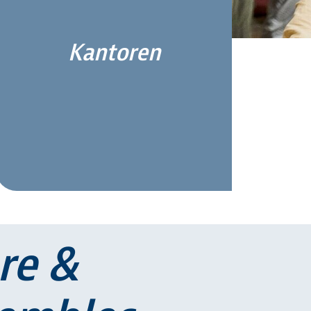
Kantoren
re &