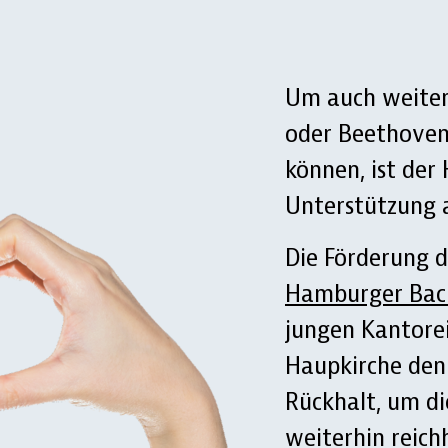
Um auch weiter
oder Beethoven
können, ist der
Unterstützung 
Die Förderung 
Hamburger Bachc
jungen Kantore
Haupkirche den
Rückhalt, um di
weiterhin reich