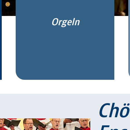
Orgeln
Chö