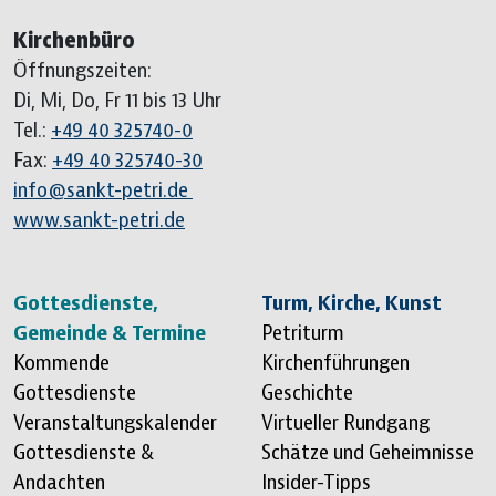
Kirchenbüro
Öffnungszeiten:
Di, Mi, Do, Fr 11 bis 13 Uhr
Tel.:
+49 40 325740-0
Fax:
+49 40 325740-30
info@sankt-petri.de
www.sankt-petri.de
Sitemap überspringen
Gottesdienste,
Turm, Kirche, Kunst
Gemeinde & Termine
Petriturm
Kommende
Kirchenführungen
Gottesdienste
Geschichte
Veranstaltungskalender
Virtueller Rundgang
Gottesdienste &
Schätze und Geheimnisse
Andachten
Insider-Tipps